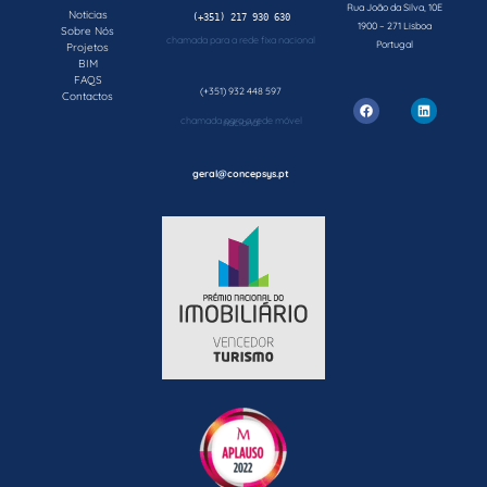
Rua João da Silva, 10E
Noticias
1900 – 271 Lisboa
Sobre Nós
chamada para a rede fixa nacional
Portugal
Projetos
BIM
FAQS
(+351) 932 448 597
Contactos
chamada para a rede móvel nacional
geral@concepsys.pt