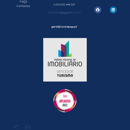
FAQS
(+351) 932 448 597
Contactos
chamada para a rede móvel nacional
geral@concepsys.pt
PT
EN