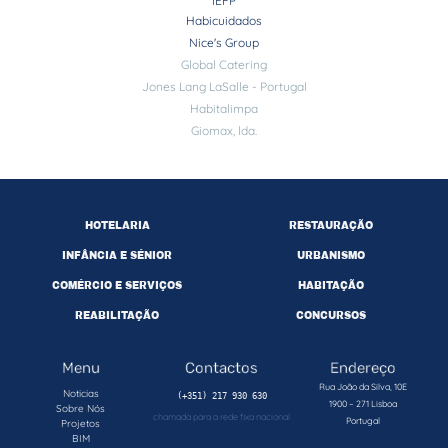
IEFP
Habicuidados
Nice's Group
Global Catering
Jones Lang LaSalle - Portugal
Habitalimpa
Giomax, lda.
HOTELARIA
RESTAURAÇÃO
INFÂNCIA E SÉNIOR
URBANISMO
COMÉRCIO E SERVIÇOS
HABITAÇÃO
REABILITAÇÃO
CONCURSOS
Menu
Contactos
Endereço
Rua João da Silva, 10E
Noticias
1900 – 271 Lisboa
Sobre Nós
chamada para a rede fixa nacional
Portugal
Projetos
BIM