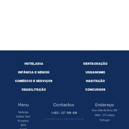
HOTELARIA
RESTAURAÇÃO
INFÂNCIA E SÉNIOR
URBANISMO
COMÉRCIO E SERVIÇOS
HABITAÇÃO
REABILITAÇÃO
CONCURSOS
Menu
Contactos
Endereço
Rua João da Silva, 10E
Noticias
1900 – 271 Lisboa
Sobre Nós
chamada para a rede fixa nacional
Portugal
Projetos
BIM