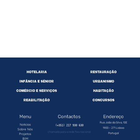
HOTELARIA
RESTAURAÇÃO
INFÂNCIA E SÉNIOR
URBANISMO
COMÉRCIO E SERVIÇOS
HABITAÇÃO
REABILITAÇÃO
CONCURSOS
Menu
Contactos
Endereço
Rua João da Silva, 10E
Noticias
1900 – 271 Lisboa
Sobre Nós
chamada para a rede fixa nacional
Portugal
Projetos
BIM