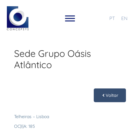
PT
EN
Sede Grupo Oásis
Atlântico
Voltar
Telheiras – Lisboa
OC|I|A: 185