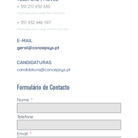
+ 351 217 930 630
chamada para rede fixa nacional
+ 351 932 448 597
chamada para rede móvel nacional
E-MAIL
geral@concepsys.pt
CANDIDATURAS
candidatura@concepsys.pt
Formulário de Contacto
Nome
Telefone
Email