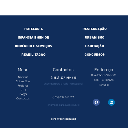
HOTELARIA
RESTAURAÇÃO
INFÂNCIA E SÉNIOR
URBANISMO
COMÉRCIO E SERVIÇOS
HABITAÇÃO
REABILITAÇÃO
CONCURSOS
Menu
Contactos
Endereço
Rua João da Silva, 10E
Noticias
1900 – 271 Lisboa
Sobre Nós
chamada para a rede fixa nacional
Portugal
Projetos
BIM
FAQS
(+351) 932 448 597
Contactos
chamada para a rede móvel nacional
geral@concepsys.pt