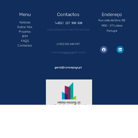
Menu
Contactos
Endereço
Rua João da Silva, 10E
Noticias
1900 – 271 Lisboa
Sobre Nós
chamada para a rede fixa nacional
Portugal
Projetos
BIM
FAQS
(+351) 932 448 597
Contactos
chamada para a rede móvel nacional
geral@concepsys.pt