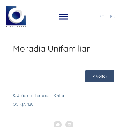
PT
EN
Moradia Unifamiliar
Voltar
S. João das Lampas – Sintra
OC|N|A: 120