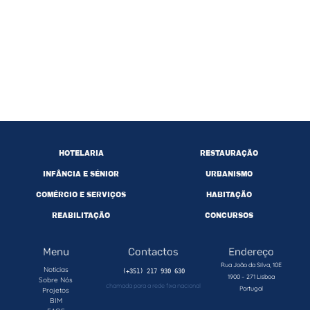
HOTELARIA
RESTAURAÇÃO
INFÂNCIA E SÉNIOR
URBANISMO
COMÉRCIO E SERVIÇOS
HABITAÇÃO
REABILITAÇÃO
CONCURSOS
Menu
Contactos
Endereço
Rua João da Silva, 10E
Noticias
1900 – 271 Lisboa
Sobre Nós
chamada para a rede fixa nacional
Portugal
Projetos
BIM