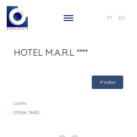
PT
EN
HOTEL M.A.R.L ****
Voltar
Loures
EP|N|A: 14400