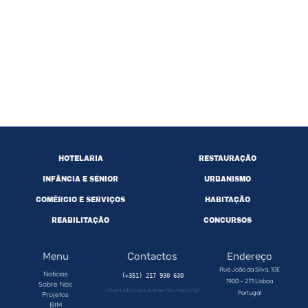
HOTELARIA
RESTAURAÇÃO
INFÂNCIA E SÉNIOR
URBANISMO
COMÉRCIO E SERVIÇOS
HABITAÇÃO
REABILITAÇÃO
CONCURSOS
Menu
Contactos
Endereço
Rua João da Silva, 10E
Noticias
1900 – 271 Lisboa
Sobre Nós
chamada para a rede fixa nacional
Portugal
Projetos
BIM