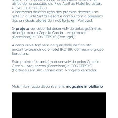
atribuído no passado dia 7 de Abril ao Hotel Eurostars
Universal, em Lisboa.
A cerimónia de atribuição dos prémios decorreu no
hotel Vila Galé Sintra Resort e contou com a presença
dos principais atores do imobiliário em Portugal.
O
projeto
vencedor foi desenvolvido pelos gabinetes
de arquitectura Capella Garcia – Arquitectos
(Barcelona) e CONCEPSYS (Portugal).
A concurso e também na qualidade de finalista
encontrava-se ainda o hotel IKONIK, do mesmo grupo
Eurostars.
Este projeto foi também desenvolvido pelos Capella
Garcia – Arquitectos (Barcelona) e CONCEPSYS
(Portugal) em simultaneo com o projeto vencedor.
Mais informação disponível em:
magazine imobiliário