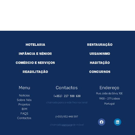
HOTELARIA
RESTAURAÇÃO
INFÂNCIA E SÉNIOR
URBANISMO
COMÉRCIO E SERVIÇOS
HABITAÇÃO
REABILITAÇÃO
CONCURSOS
Menu
Contactos
Endereço
Rua João da Silva, 10E
Noticias
1900 – 271 Lisboa
Sobre Nós
chamada para a rede fixa nacional
Portugal
Projetos
BIM
FAQS
(+351) 932 448 597
Contactos
chamada para a rede móvel nacional