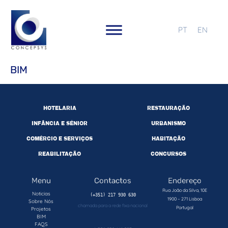
PT
EN
BIM
HOTELARIA
RESTAURAÇÃO
INFÂNCIA E SÉNIOR
URBANISMO
COMÉRCIO E SERVIÇOS
HABITAÇÃO
REABILITAÇÃO
CONCURSOS
Menu
Contactos
Endereço
Rua João da Silva, 10E
Noticias
1900 – 271 Lisboa
Sobre Nós
chamada para a rede fixa nacional
Portugal
Projetos
BIM
FAQS