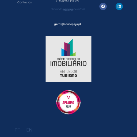
(+351) 932 448 597
Contactos
chamada para a rede móvel nacional
geral@concepsys.pt
PT
EN