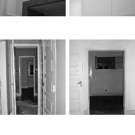
Remodelação
Remodelação
Situação anterior
Situação anterior