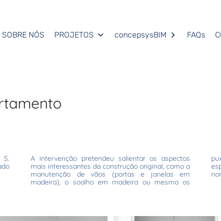
SOBRE NÓS
PROJETOS
concepsysBIM
FAQs
C
rtamento
 S.
A intervenção pretendeu salientar os aspectos
puxadores das portas, conjugando com alguns
ado
mais interessantes da construção original, como a
espaços de características mais contemporâneas,
manutenção de vãos (portas e janelas em
no
madeira), o soalho em madeira ou mesmo os